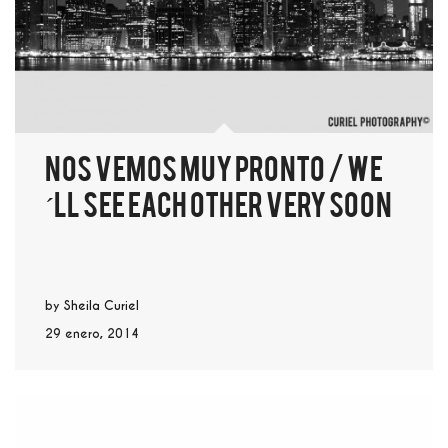
Nos vemos muy pronto / We
´ll see each other very soon
by
Sheila Curiel
29 enero, 2014