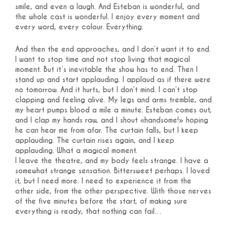
smile, and even a laugh. And Esteban is wonderful, and
the whole cast is wonderful. I enjoy every moment and
every word, every colour. Everything.
And then the end approaches, and I don’t want it to end.
I want to stop time and not stop living that magical
moment. But it’s inevitable the show has to end. Then I
stand up and start applauding. I applaud as if there were
no tomorrow. And it hurts, but I don’t mind. I can’t stop
clapping and feeling alive. My legs and arms tremble, and
my heart pumps blood a mile a minute. Esteban comes out,
and I clap my hands raw, and I shout «handsome!» hoping
he can hear me from afar. The curtain falls, but I keep
applauding. The curtain rises again, and I keep
applauding. What a magical moment.
I leave the theatre, and my body feels strange. I have a
somewhat strange sensation. Bittersweet perhaps. I loved
it, but I need more. I need to experience it from the
other side, from the other perspective. With those nerves
of the five minutes before the start, of making sure
everything is ready, that nothing can fail…