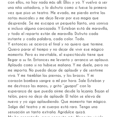
con ellos, no hay nada más allí. Ellos y yo. Y vuelvo a ser
una niña soñadora, y lo disfruto como si fuese la primera
vez que piso un teatro. Me evado, me pierdo entre las
notas musicales y me dejo llevar por esa magia que
desprende. Se me escapa un pequeño llanto, una sonrisa
e incluso alguna carcajada. Y Esteban está de maravilla,
y todo el reparto están de maravilla. Disfruto cada
instante y cada palabra, cada color. Todo.
Y entonces se acerca el final y no quiero que termine.
Quiero parar el tiempo y no dejar de vivir ese mágico
momento. Pero es inevitable, el espectáculo tiene que
llegar a su fin. Entonces me levanto y arranco un aplauso.
Aplaudo como si no hubiese mañana. Y me duele, pero no
me importa. No puedo dejar de aplaudir y de sentirme
viva. Y me tiemblan las piernas, y los brazos. Y mi
corazón bombea sangre a mil por hora. Sale Esteban y
me destrozo las manos, y grito “¡guapo!” con la
esperanza de que pueda oírme desde la lejanía. Bajan el
telón, pero no dejo de aplaudir. El telón se eleva de
nuevo y yo sigo aplaudiendo. Que momento tan mágico.
Salgo del teatro y mi cuerpo está raro. Tengo una
sensación un tanto extraña. Agridulce quizá.