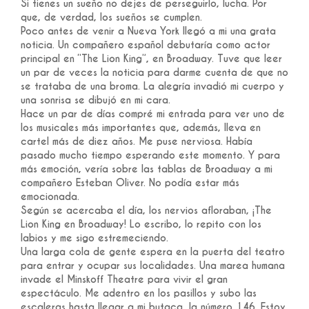
Si tienes un sueño no dejes de perseguirlo, lucha. Por
que, de verdad, los sueños se cumplen.
Poco antes de venir a Nueva York llegó a mi una grata
noticia. Un compañero español debutaría como actor
principal en “The Lion King”, en Broadway. Tuve que leer
un par de veces la noticia para darme cuenta de que no
se trataba de una broma. La alegría invadió mi cuerpo y
una sonrisa se dibujó en mi cara.
Hace un par de días compré mi entrada para ver uno de
los musicales más importantes que, además, lleva en
cartel más de diez años. Me puse nerviosa. Había
pasado mucho tiempo esperando este momento. Y para
más emoción, vería sobre las tablas de Broadway a mi
compañero Esteban Oliver. No podía estar más
emocionada.
Según se acercaba el día, los nervios afloraban, ¡The
Lion King en Broadway! Lo escribo, lo repito con los
labios y me sigo estremeciendo.
Una larga cola de gente espera en la puerta del teatro
para entrar y ocupar sus localidades. Una marea humana
invade el Minskoff Theatre para vivir el gran
espectáculo. Me adentro en los pasillos y subo las
escaleras hasta llegar a mi butaca, la número 146. Estoy