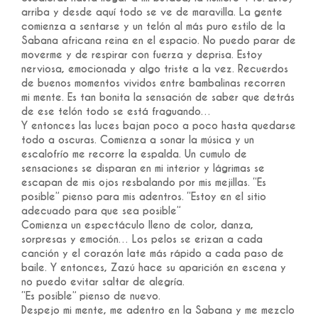
arriba y desde aquí todo se ve de maravilla. La gente
comienza a sentarse y un telón al más puro estilo de la
Sabana africana reina en el espacio. No puedo parar de
moverme y de respirar con fuerza y deprisa. Estoy
nerviosa, emocionada y algo triste a la vez. Recuerdos
de buenos momentos vividos entre bambalinas recorren
mi mente. Es tan bonita la sensación de saber que detrás
de ese telón todo se está fraguando…
Y entonces las luces bajan poco a poco hasta quedarse
todo a oscuras. Comienza a sonar la música y un
escalofrío me recorre la espalda. Un cumulo de
sensaciones se disparan en mi interior y lágrimas se
escapan de mis ojos resbalando por mis mejillas. “Es
posible” pienso para mis adentros. “Estoy en el sitio
adecuado para que sea posible”
Comienza un espectáculo lleno de color, danza,
sorpresas y emoción… Los pelos se erizan a cada
canción y el corazón late más rápido a cada paso de
baile. Y entonces, Zazú hace su aparición en escena y
no puedo evitar saltar de alegría.
“Es posible” pienso de nuevo.
Despejo mi mente, me adentro en la Sabana y me mezclo