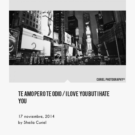
Te amo pero te odio / I love you but I hate
you
17 noviembre, 2014
by
Sheila Curiel