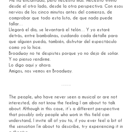
Me ha encantado, pero necesito más. Necesito vivirlo
desde el otro lado, desde la otra perspectiva. Con esos
nervios de los cinco minutos antes del comienzo, de
comprobar que todo esta listo, de que nada puede
fallar…
Llegará el día, se levantará el telón… Y yo estaré
detrás, entre bambalinas, cuidando cada detalle para
que alguien pueda, también, disfrutar del espectáculo
como yo lo hice.
Broadway no te despistes porque yo no dejo de soñar.
Y no pienso rendirme.
Lo digo aquí y ahora.
Amigos, nos vemos en Broadway.
…….
The people, who have never seen a musical or are not
interested, do not know the feeling I am about to talk
about. Although in this case, it’s a different perspective
that possibly only people who work in this field can
understand, I invite all of you to, if you ever feel a bit of
the sensation I’m about to describe, try experiencing it in